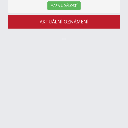
MAPA UDÁLOSTÍ
AKTUÁLNÍ OZNÁMENÍ
---