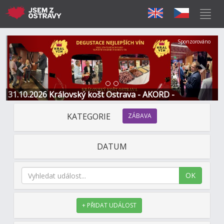
Předchozí
Další
Sponzorováno
31.10.2026 Královský košt Ostrava - AKORD -
Restaurace a Hotel
KATEGORIE
ZÁBAVA
DATUM
OK
+ PŘIDAT UDÁLOST