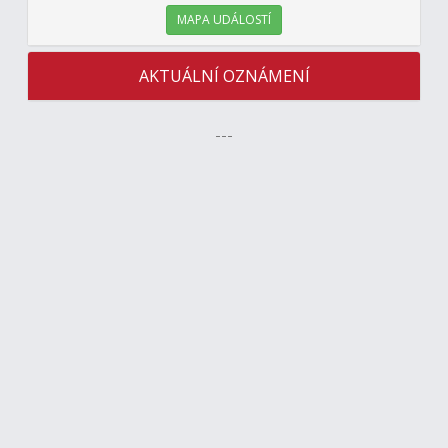
MAPA UDÁLOSTÍ
AKTUÁLNÍ OZNÁMENÍ
---