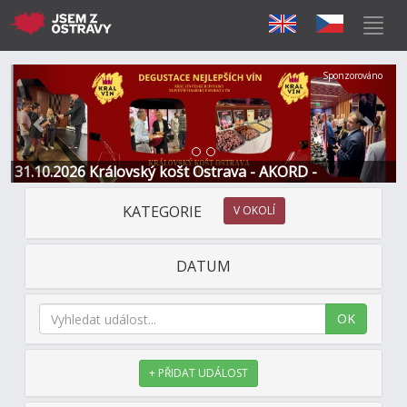
Předchozí
Další
Sponzorováno
31.10.2026 Královský košt Ostrava - AKORD -
Restaurace a Hotel
KATEGORIE
V OKOLÍ
DATUM
OK
+ PŘIDAT UDÁLOST