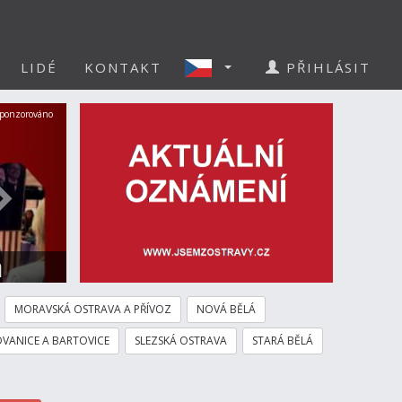
LIDÉ
KONTAKT
PŘIHLÁSIT
Další
ponzorováno
a
MORAVSKÁ OSTRAVA A PŘÍVOZ
NOVÁ BĚLÁ
VANICE A BARTOVICE
SLEZSKÁ OSTRAVA
STARÁ BĚLÁ