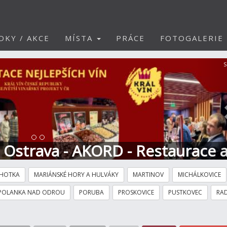
DKY / AKCE
MÍSTA
PRÁCE
FOTOGALERIE
S
t Ostrava - AKORD - Restaurace 
HOTKA
MARIÁNSKÉ HORY A HULVÁKY
MARTINOV
MICHÁLKOVICE
POLANKA NAD ODROU
PORUBA
PROSKOVICE
PUSTKOVEC
RAD