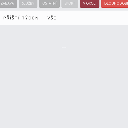
ZÁBAVA
SLUŽBY
OSTATNÍ
SPORT
V OKOLÍ
DLOUHODOBÉ
PŘÍŠTÍ TÝDEN
VŠE
---