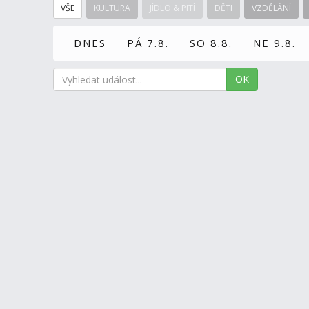
VŠE
KULTURA
JÍDLO & PITÍ
DĚTI
VZDĚLÁNÍ
DNES
PÁ 7.8.
SO 8.8.
NE 9.8.
OK