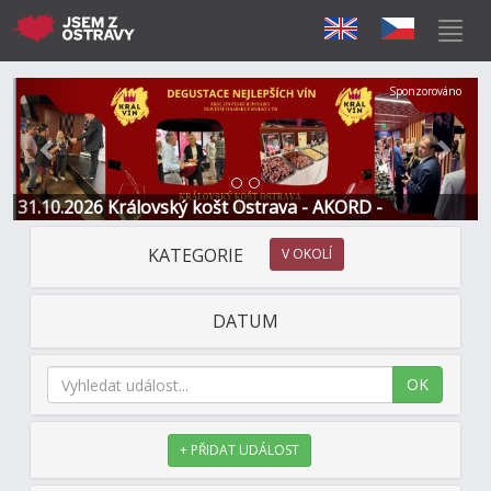
Předchozí
Další
Sponzorováno
31.10.2026 Královský košt Ostrava - AKORD -
Restaurace a Hotel
KATEGORIE
V OKOLÍ
DATUM
OK
+ PŘIDAT UDÁLOST