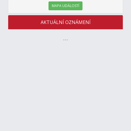
MAPA UDÁLOSTÍ
AKTUÁLNÍ OZNÁMENÍ
---