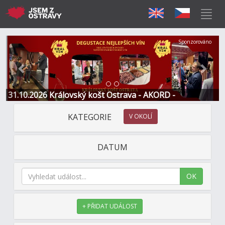
Předchozí
Další
Sponzorováno
31.10.2026 Královský košt Ostrava - AKORD -
Restaurace a Hotel
KATEGORIE
V OKOLÍ
DATUM
OK
+ PŘIDAT UDÁLOST