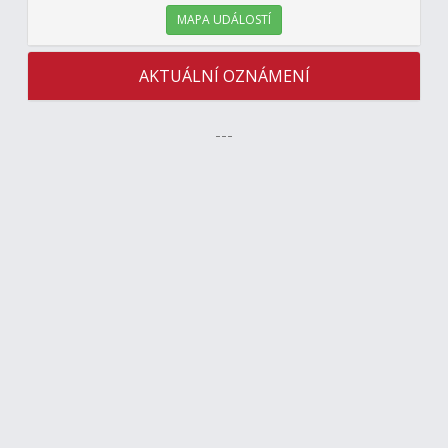
MAPA UDÁLOSTÍ
AKTUÁLNÍ OZNÁMENÍ
---