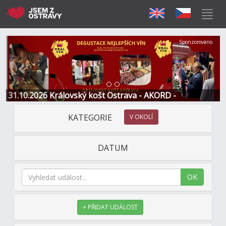
Předchozí
Další
Sponzorováno
31.10.2026 Královský košt Ostrava - AKORD -
Restaurace a Hotel
KATEGORIE
V OKOLÍ
DATUM
OK
+ PŘIDAT UDÁLOST