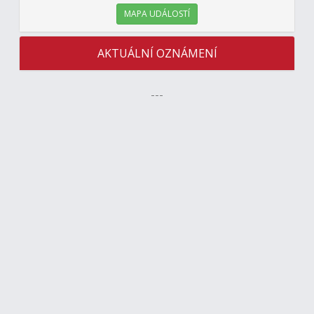
MAPA UDÁLOSTÍ
AKTUÁLNÍ OZNÁMENÍ
---