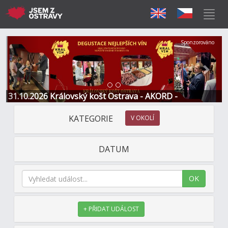
Předchozí
Další
Sponzorováno
31.10.2026 Královský košt Ostrava - AKORD -
Restaurace a Hotel
KATEGORIE
V OKOLÍ
DATUM
OK
+ PŘIDAT UDÁLOST