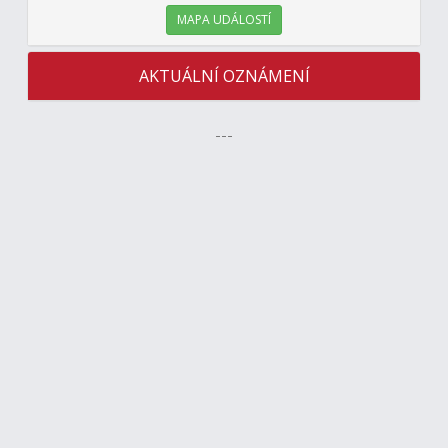
MAPA UDÁLOSTÍ
AKTUÁLNÍ OZNÁMENÍ
---