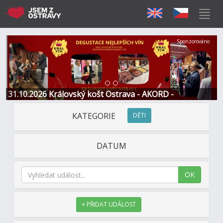
Předchozí
Další
Sponzorováno
31.10.2026 Královský košt Ostrava - AKORD -
Restaurace a Hotel
KATEGORIE
DĚTI
DATUM
OK
+ PŘIDAT UDÁLOST