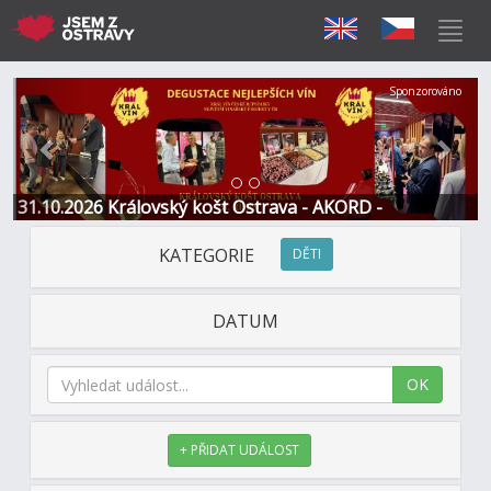
Předchozí
Další
Sponzorováno
31.10.2026 Královský košt Ostrava - AKORD -
Restaurace a Hotel
KATEGORIE
DĚTI
DATUM
OK
+ PŘIDAT UDÁLOST