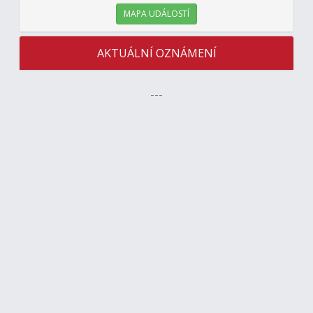
MAPA UDÁLOSTÍ
AKTUÁLNÍ OZNÁMENÍ
---