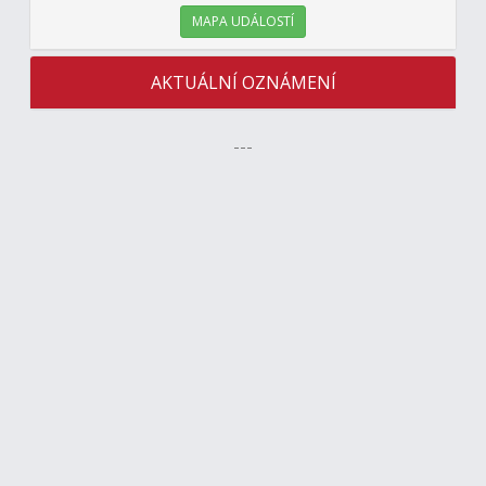
MAPA UDÁLOSTÍ
AKTUÁLNÍ OZNÁMENÍ
---