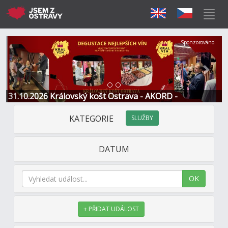
Předchozí
Další
Sponzorováno
31.10.2026 Královský košt Ostrava - AKORD -
Restaurace a Hotel
KATEGORIE
SLUŽBY
DATUM
OK
+ PŘIDAT UDÁLOST