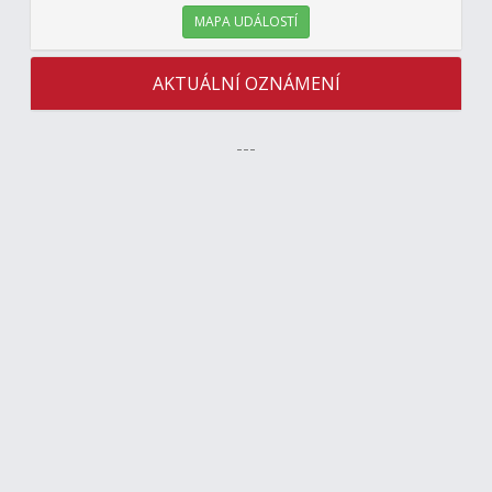
MAPA UDÁLOSTÍ
AKTUÁLNÍ OZNÁMENÍ
---