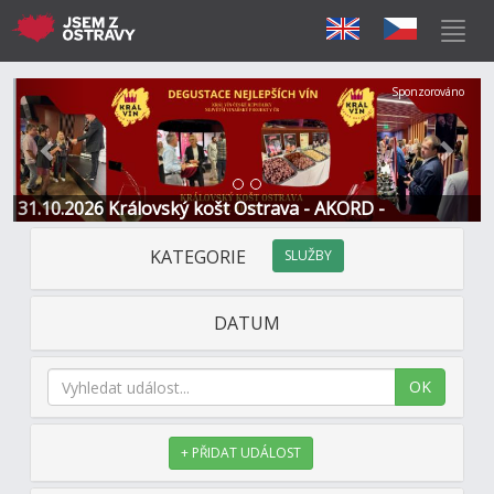
Předchozí
Další
Sponzorováno
31.10.2026 Královský košt Ostrava - AKORD -
Restaurace a Hotel
KATEGORIE
SLUŽBY
DATUM
OK
+ PŘIDAT UDÁLOST