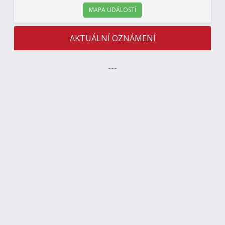
MAPA UDÁLOSTÍ
AKTUÁLNÍ OZNÁMENÍ
---