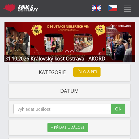
Předchozí
Další
Sponzorováno
31.10.2026 Královský košt Ostrava - AKORD -
Restaurace a Hotel
KATEGORIE
JÍDLO & PITÍ
DATUM
OK
+ PŘIDAT UDÁLOST