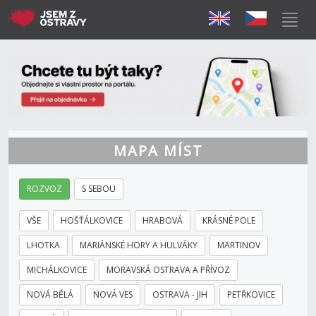
MAPA MÍST
ROZVOZ
S SEBOU
VŠE
HOŠŤÁLKOVICE
HRABOVÁ
KRÁSNÉ POLE
LHOTKA
MARIÁNSKÉ HORY A HULVÁKY
MARTINOV
MICHÁLKOVICE
MORAVSKÁ OSTRAVA A PŘÍVOZ
NOVÁ BĚLÁ
NOVÁ VES
OSTRAVA - JIH
PETŘKOVICE