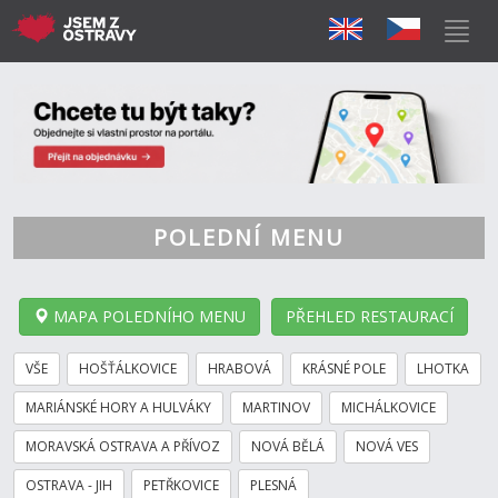
POLEDNÍ MENU
MAPA POLEDNÍHO MENU
PŘEHLED RESTAURACÍ
VŠE
HOŠŤÁLKOVICE
HRABOVÁ
KRÁSNÉ POLE
LHOTKA
MARIÁNSKÉ HORY A HULVÁKY
MARTINOV
MICHÁLKOVICE
MORAVSKÁ OSTRAVA A PŘÍVOZ
NOVÁ BĚLÁ
NOVÁ VES
OSTRAVA - JIH
PETŘKOVICE
PLESNÁ