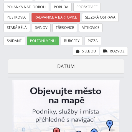
POLANKA NAD ODROU
PORUBA
PROSKOVICE
PUSTKOVEC
RADVANICE A BARTOVICE
SLEZSKÁ OSTRAVA
STARÁ BĚLÁ
SVINOV
TŘEBOVICE
VÍTKOVICE
SNÍDANĚ
POLEDNÍ MENU
BURGERY
PIZZA
S SEBOU
ROZVOZ
DATUM