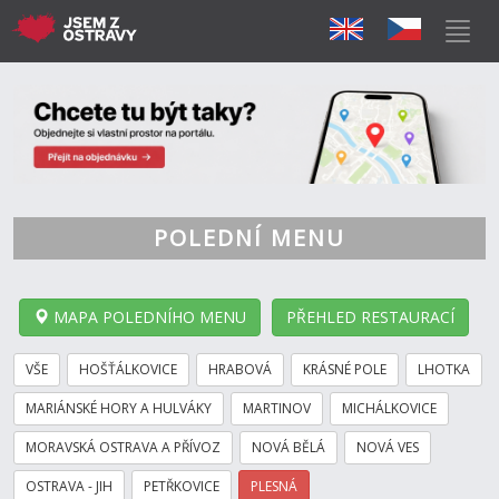
POLEDNÍ MENU
MAPA POLEDNÍHO MENU
PŘEHLED RESTAURACÍ
VŠE
HOŠŤÁLKOVICE
HRABOVÁ
KRÁSNÉ POLE
LHOTKA
MARIÁNSKÉ HORY A HULVÁKY
MARTINOV
MICHÁLKOVICE
MORAVSKÁ OSTRAVA A PŘÍVOZ
NOVÁ BĚLÁ
NOVÁ VES
OSTRAVA - JIH
PETŘKOVICE
PLESNÁ