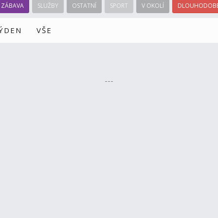
ZÁBAVA
SLUŽBY
OSTATNÍ
SPORT
V OKOLÍ
DLOUHODOBÉ
TÝDEN
VŠE
---