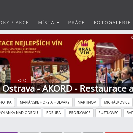
DKY / AKCE
MÍSTA
PRÁCE
FOTOGALERIE
S
t Ostrava - AKORD - Restaurace 
HOTKA
MARIÁNSKÉ HORY A HULVÁKY
MARTINOV
MICHÁLKOVICE
POLANKA NAD ODROU
PORUBA
PROSKOVICE
PUSTKOVEC
RAD