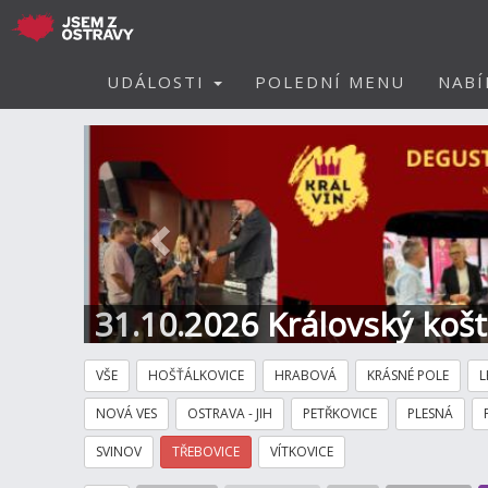
UDÁLOSTI
POLEDNÍ MENU
NABÍ
Předchozí
31.10.2026 Královský koš
Hotel
VŠE
HOŠŤÁLKOVICE
HRABOVÁ
KRÁSNÉ POLE
L
NOVÁ VES
OSTRAVA - JIH
PETŘKOVICE
PLESNÁ
SVINOV
TŘEBOVICE
VÍTKOVICE