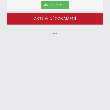
MAPA UDÁLOSTÍ
AKTUÁLNÍ OZNÁMENÍ
---