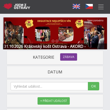
Předchozí
Další
Sponzorováno
31.10.2026 Královský košt Ostrava - AKORD -
Restaurace a Hotel
KATEGORIE
ZÁBAVA
DATUM
OK
+ PŘIDAT UDÁLOST