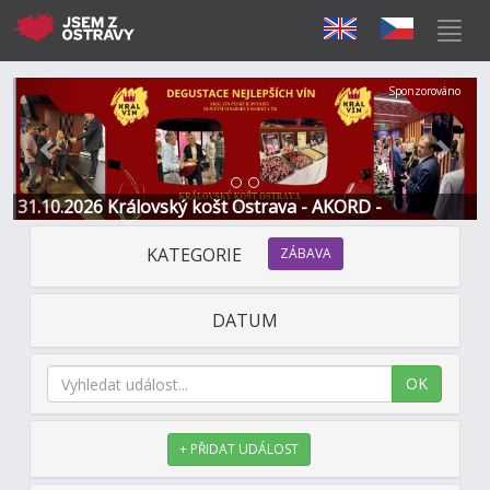
Předchozí
Další
Sponzorováno
31.10.2026 Královský košt Ostrava - AKORD -
Restaurace a Hotel
KATEGORIE
ZÁBAVA
DATUM
OK
+ PŘIDAT UDÁLOST