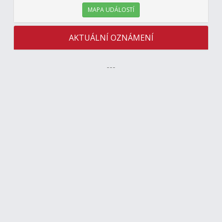
MAPA UDÁLOSTÍ
AKTUÁLNÍ OZNÁMENÍ
---