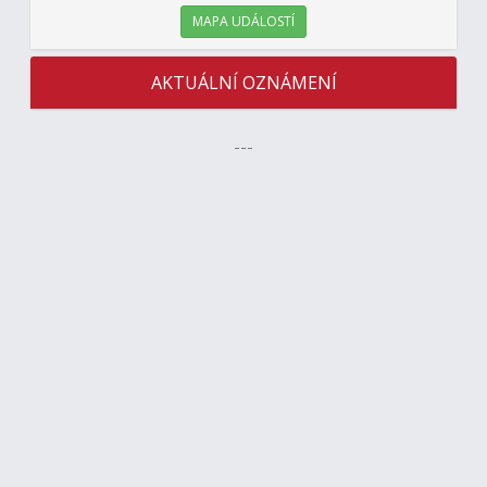
MAPA UDÁLOSTÍ
AKTUÁLNÍ OZNÁMENÍ
---