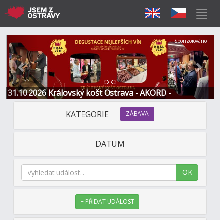
Předchozí
Další
Sponzorováno
31.10.2026 Královský košt Ostrava - AKORD -
Restaurace a Hotel
KATEGORIE
ZÁBAVA
DATUM
OK
+ PŘIDAT UDÁLOST