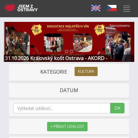
Předchozí
Další
Sponzorováno
31.10.2026 Královský košt Ostrava - AKORD -
Restaurace a Hotel
KATEGORIE
KULTURA
DATUM
OK
+ PŘIDAT UDÁLOST