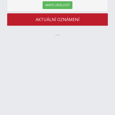
MAPA UDÁLOSTÍ
AKTUÁLNÍ OZNÁMENÍ
---