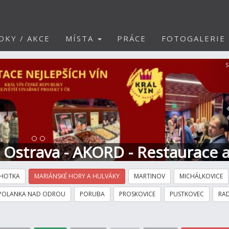
DKY / AKCE
MÍSTA
PRÁCE
FOTOGALERIE
S
t Ostrava - AKORD - Restaurace 
HOTKA
MARIÁNSKÉ HORY A HULVÁKY
MARTINOV
MICHÁLKOVICE
POLANKA NAD ODROU
PORUBA
PROSKOVICE
PUSTKOVEC
RAD