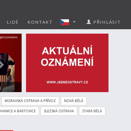
LIDÉ
KONTAKT
PŘIHLÁSIT
Další
ponzorováno
a
MORAVSKÁ OSTRAVA A PŘÍVOZ
NOVÁ BĚLÁ
VANICE A BARTOVICE
SLEZSKÁ OSTRAVA
STARÁ BĚLÁ