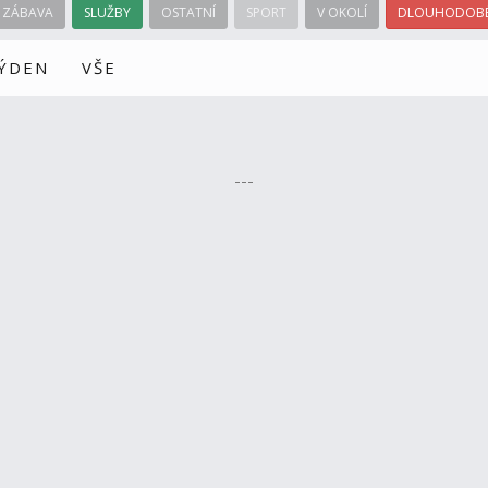
ZÁBAVA
SLUŽBY
OSTATNÍ
SPORT
V OKOLÍ
DLOUHODOBÉ
TÝDEN
VŠE
---