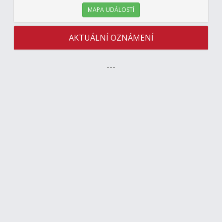
MAPA UDÁLOSTÍ
AKTUÁLNÍ OZNÁMENÍ
---