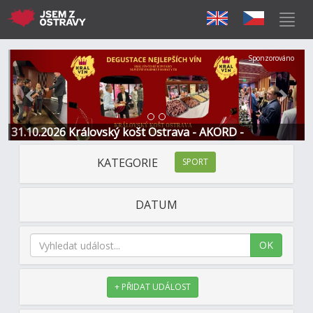
Předchozí
Další
Sponzorováno
31.10.2026 Královský košt Ostrava - AKORD -
Restaurace a Hotel
KATEGORIE
SPORT
DATUM
OK
+ PŘIDAT UDÁLOST