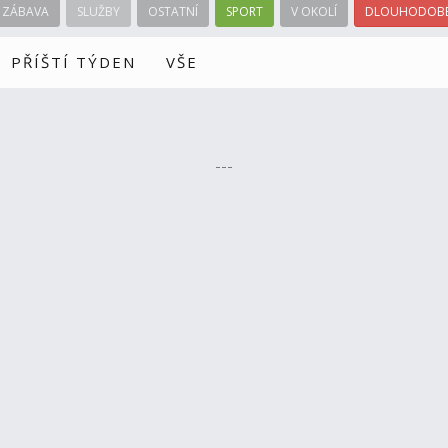
ZÁBAVA
SLUŽBY
OSTATNÍ
SPORT
V OKOLÍ
DLOUHODOBÉ
PŘÍŠTÍ TÝDEN
VŠE
---