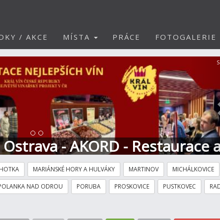
DKY / AKCE
MÍSTA
PRÁCE
FOTOGALERIE
S
t Ostrava - AKORD - Restaurace 
HOTKA
MARIÁNSKÉ HORY A HULVÁKY
MARTINOV
MICHÁLKOVICE
POLANKA NAD ODROU
PORUBA
PROSKOVICE
PUSTKOVEC
RAD