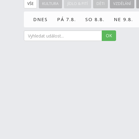
VŠE
KULTURA
JÍDLO & PITÍ
DĚTI
VZDĚLÁNÍ
DNES
PÁ 7.8.
SO 8.8.
NE 9.8.
OK