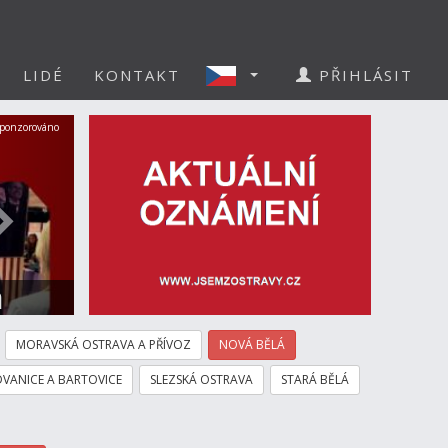
LIDÉ
KONTAKT
PŘIHLÁSIT
Další
ponzorováno
a
MORAVSKÁ OSTRAVA A PŘÍVOZ
NOVÁ BĚLÁ
VANICE A BARTOVICE
SLEZSKÁ OSTRAVA
STARÁ BĚLÁ