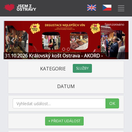
Předchozí
Další
Sponzorováno
31.10.2026 Královský košt Ostrava - AKORD -
Restaurace a Hotel
KATEGORIE
SLUŽBY
DATUM
OK
+ PŘIDAT UDÁLOST