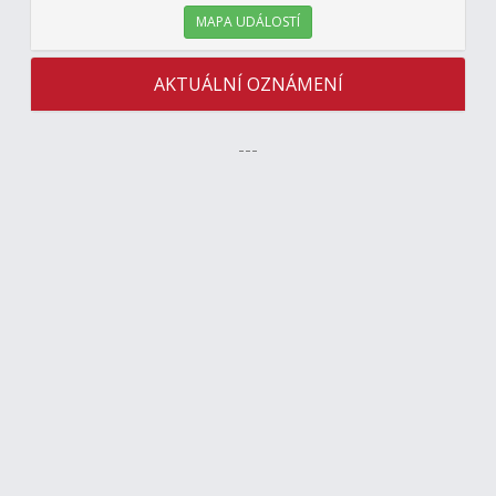
MAPA UDÁLOSTÍ
AKTUÁLNÍ OZNÁMENÍ
---