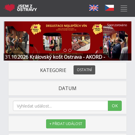
Předchozí
Další
Sponzorováno
31.10.2026 Královský košt Ostrava - AKORD -
Restaurace a Hotel
KATEGORIE
OSTATNÍ
DATUM
OK
+ PŘIDAT UDÁLOST