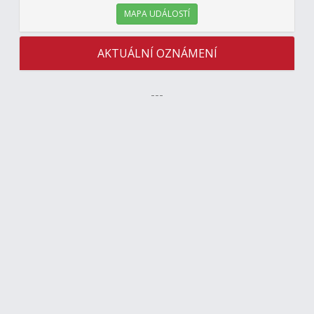
MAPA UDÁLOSTÍ
AKTUÁLNÍ OZNÁMENÍ
---