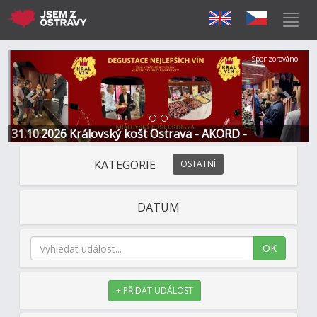
Předchozí
Další
Sponzorováno
31.10.2026 Královský košt Ostrava - AKORD -
Restaurace a Hotel
KATEGORIE
OSTATNÍ
DATUM
OK
+ PŘIDAT UDÁLOST