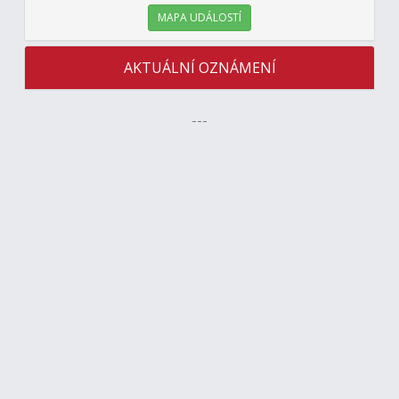
MAPA UDÁLOSTÍ
AKTUÁLNÍ OZNÁMENÍ
---