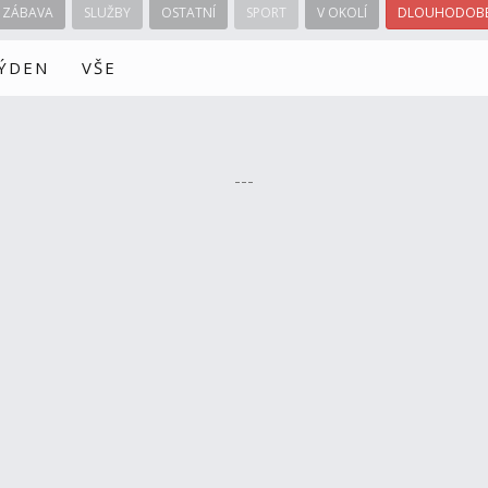
ZÁBAVA
SLUŽBY
OSTATNÍ
SPORT
V OKOLÍ
DLOUHODOBÉ
TÝDEN
VŠE
---