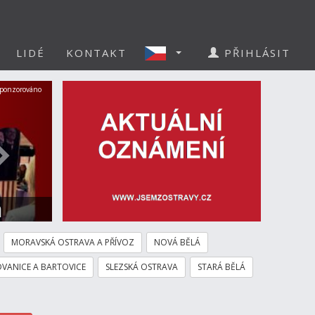
LIDÉ
KONTAKT
PŘIHLÁSIT
Další
ponzorováno
a
MORAVSKÁ OSTRAVA A PŘÍVOZ
NOVÁ BĚLÁ
VANICE A BARTOVICE
SLEZSKÁ OSTRAVA
STARÁ BĚLÁ