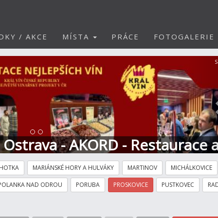
DKY / AKCE
MÍSTA
PRÁCE
FOTOGALERIE
S
t Ostrava - AKORD - Restaurace 
HOTKA
MARIÁNSKÉ HORY A HULVÁKY
MARTINOV
MICHÁLKOVICE
POLANKA NAD ODROU
PORUBA
PROSKOVICE
PUSTKOVEC
RAD