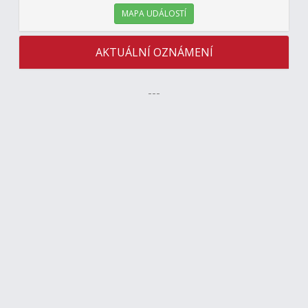
MAPA UDÁLOSTÍ
AKTUÁLNÍ OZNÁMENÍ
---