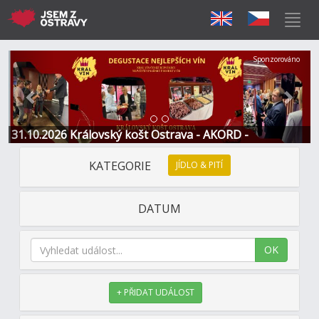
Předchozí
Další
Sponzorováno
31.10.2026 Královský košt Ostrava - AKORD -
Restaurace a Hotel
KATEGORIE
JÍDLO & PITÍ
DATUM
OK
+ PŘIDAT UDÁLOST