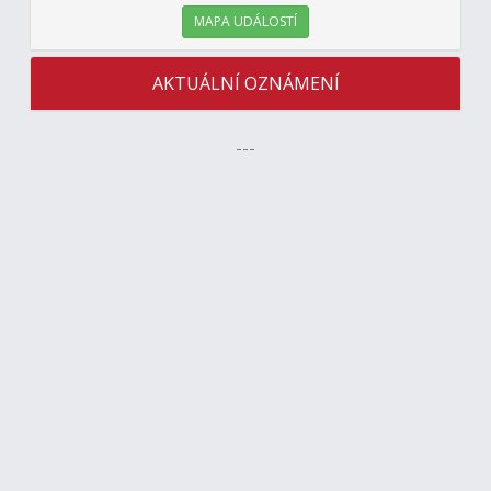
MAPA UDÁLOSTÍ
AKTUÁLNÍ OZNÁMENÍ
---