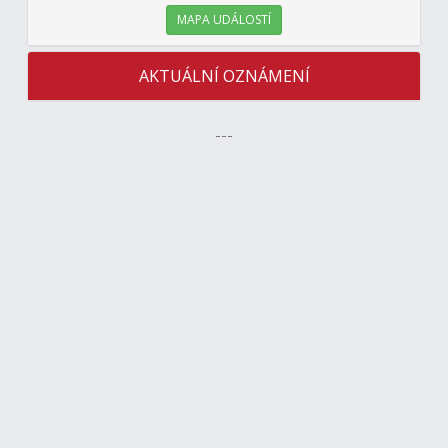
MAPA UDÁLOSTÍ
AKTUÁLNÍ OZNÁMENÍ
---