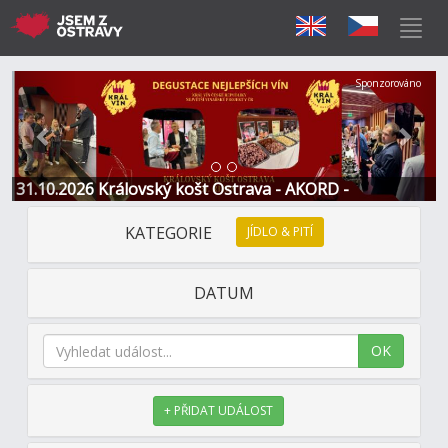
Předchozí
Další
Sponzorováno
31.10.2026 Královský košt Ostrava - AKORD -
Restaurace a Hotel
KATEGORIE
JÍDLO & PITÍ
DATUM
OK
+ PŘIDAT UDÁLOST