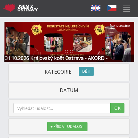
Předchozí
Další
Sponzorováno
31.10.2026 Královský košt Ostrava - AKORD -
Restaurace a Hotel
KATEGORIE
DĚTI
DATUM
OK
+ PŘIDAT UDÁLOST