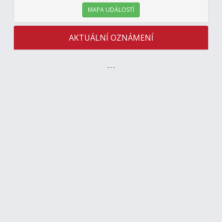
MAPA UDÁLOSTÍ
AKTUÁLNÍ OZNÁMENÍ
---