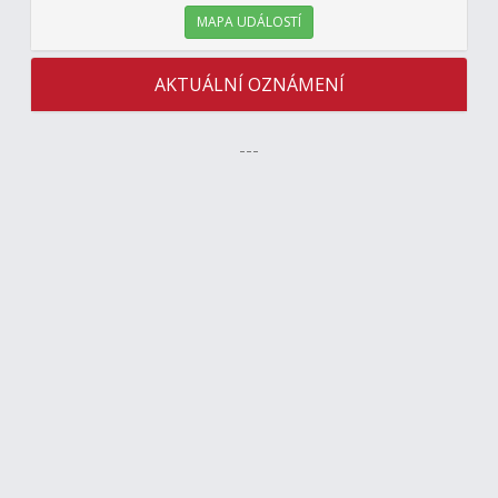
MAPA UDÁLOSTÍ
AKTUÁLNÍ OZNÁMENÍ
---