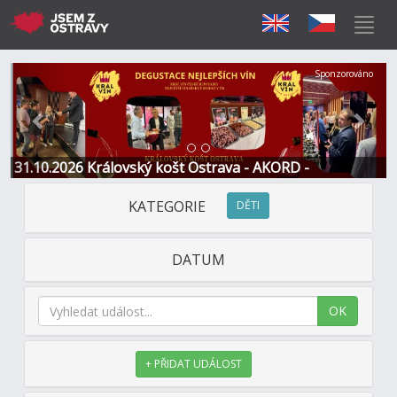
Předchozí
Další
Sponzorováno
31.10.2026 Královský košt Ostrava - AKORD -
Restaurace a Hotel
KATEGORIE
DĚTI
DATUM
OK
+ PŘIDAT UDÁLOST