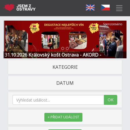
Předchozí
Další
Sponzorováno
31.10.2026 Královský košt Ostrava - AKORD -
Restaurace a Hotel
KATEGORIE
DATUM
OK
+ PŘIDAT UDÁLOST