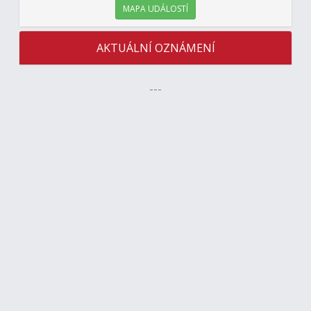
MAPA UDÁLOSTÍ
AKTUÁLNÍ OZNÁMENÍ
---