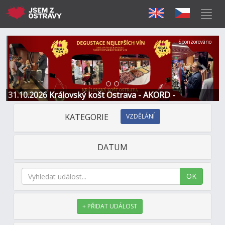
Předchozí
Další
Sponzorováno
31.10.2026 Královský košt Ostrava - AKORD -
Restaurace a Hotel
KATEGORIE
VZDĚLÁNÍ
DATUM
OK
+ PŘIDAT UDÁLOST