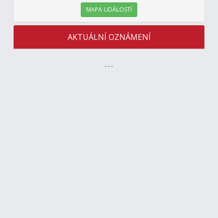
MAPA UDÁLOSTÍ
AKTUÁLNÍ OZNÁMENÍ
---