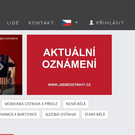
LIDÉ
KONTAKT
PŘIHLÁSIT
Další
ponzorováno
a
MORAVSKÁ OSTRAVA A PŘÍVOZ
NOVÁ BĚLÁ
VANICE A BARTOVICE
SLEZSKÁ OSTRAVA
STARÁ BĚLÁ