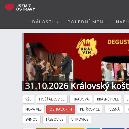
UDÁLOSTI
POLEDNÍ MENU
NABÍ
Předchozí
31.10.2026 Královský koš
Hotel
VŠE
HOŠŤÁLKOVICE
HRABOVÁ
KRÁSNÉ POLE
L
NOVÁ VES
OSTRAVA - JIH
PETŘKOVICE
PLESNÁ
SVINOV
TŘEBOVICE
VÍTKOVICE