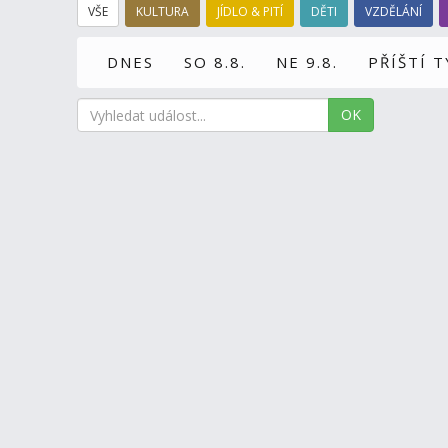
VŠE
KULTURA
JÍDLO & PITÍ
DĚTI
VZDĚLÁNÍ
DNES
SO 8.8.
NE 9.8.
PŘÍŠTÍ 
OK