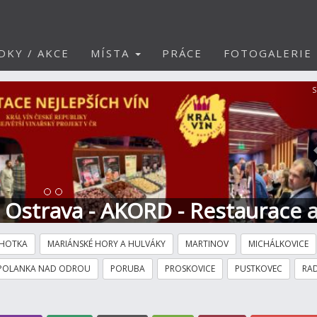
DKY / AKCE
MÍSTA
PRÁCE
FOTOGALERIE
S
t Ostrava - AKORD - Restaurace 
HOTKA
MARIÁNSKÉ HORY A HULVÁKY
MARTINOV
MICHÁLKOVICE
POLANKA NAD ODROU
PORUBA
PROSKOVICE
PUSTKOVEC
RAD