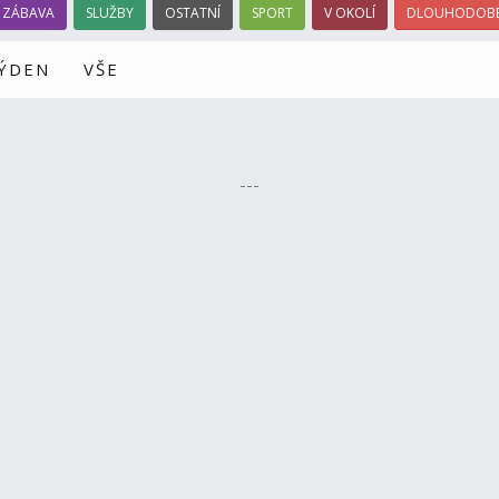
ZÁBAVA
SLUŽBY
OSTATNÍ
SPORT
V OKOLÍ
DLOUHODOBÉ
TÝDEN
VŠE
---