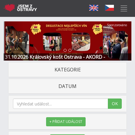
Předchozí
Další
Sponzorováno
31.10.2026 Královský košt Ostrava - AKORD -
Restaurace a Hotel
KATEGORIE
DATUM
OK
+ PŘIDAT UDÁLOST