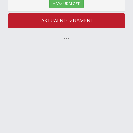
MAPA UDÁLOSTÍ
AKTUÁLNÍ OZNÁMENÍ
---