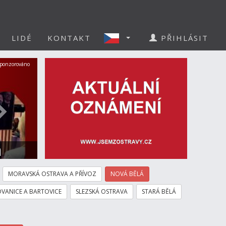
LIDÉ
KONTAKT
PŘIHLÁSIT
Další
ponzorováno
a
MORAVSKÁ OSTRAVA A PŘÍVOZ
NOVÁ BĚLÁ
VANICE A BARTOVICE
SLEZSKÁ OSTRAVA
STARÁ BĚLÁ