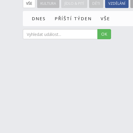
VŠE
KULTURA
JÍDLO & PITÍ
DĚTI
VZDĚLÁNÍ
DNES
PŘÍŠTÍ TÝDEN
VŠE
OK