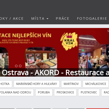
DKY / AKCE
MÍSTA
PRÁCE
FOTOGALERIE
S
t Ostrava - AKORD - Restaurace 
HOTKA
MARIÁNSKÉ HORY A HULVÁKY
MARTINOV
MICHÁLKOVICE
POLANKA NAD ODROU
PORUBA
PROSKOVICE
PUSTKOVEC
RAD