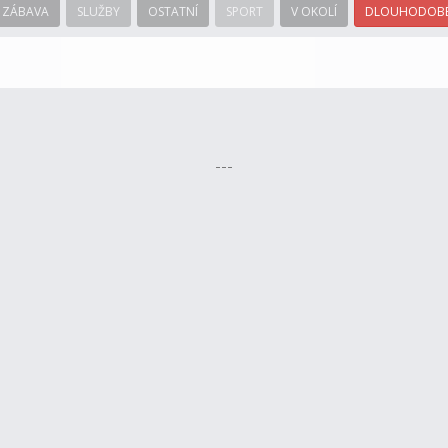
ZÁBAVA
SLUŽBY
OSTATNÍ
SPORT
V OKOLÍ
DLOUHODOBÉ
---