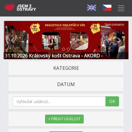
Předchozí
Další
Sponzorováno
31.10.2026 Královský košt Ostrava - AKORD -
Restaurace a Hotel
KATEGORIE
DATUM
OK
+ PŘIDAT UDÁLOST