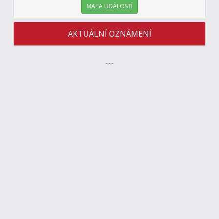
MAPA UDÁLOSTÍ
AKTUÁLNÍ OZNÁMENÍ
---