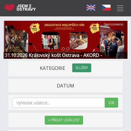
Předchozí
Další
Sponzorováno
31.10.2026 Královský košt Ostrava - AKORD -
Restaurace a Hotel
KATEGORIE
SLUŽBY
DATUM
OK
+ PŘIDAT UDÁLOST