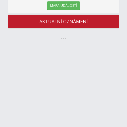
MAPA UDÁLOSTÍ
AKTUÁLNÍ OZNÁMENÍ
---