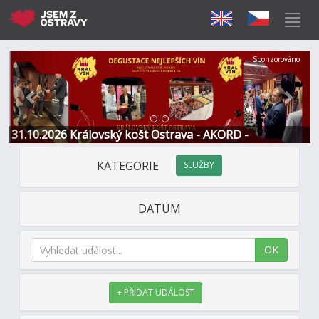
Předchozí
Další
Sponzorováno
31.10.2026 Královský košt Ostrava - AKORD -
Restaurace a Hotel
KATEGORIE
SLUŽBY
DATUM
OK
+ PŘIDAT UDÁLOST