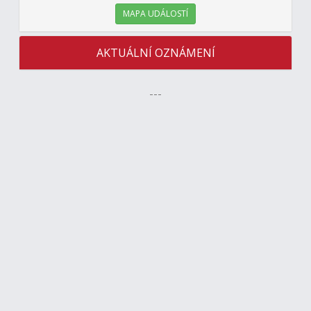
MAPA UDÁLOSTÍ
AKTUÁLNÍ OZNÁMENÍ
---