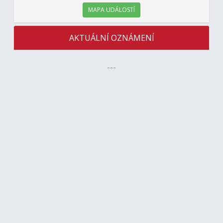
MAPA UDÁLOSTÍ
AKTUÁLNÍ OZNÁMENÍ
---