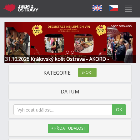
Předchozí
Další
Sponzorováno
31.10.2026 Královský košt Ostrava - AKORD -
Restaurace a Hotel
KATEGORIE
SPORT
DATUM
OK
+ PŘIDAT UDÁLOST