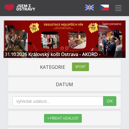
Předchozí
Další
Sponzorováno
31.10.2026 Královský košt Ostrava - AKORD -
Restaurace a Hotel
KATEGORIE
SPORT
DATUM
OK
+ PŘIDAT UDÁLOST