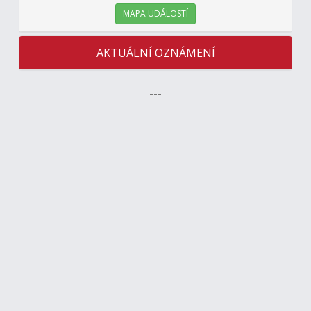
MAPA UDÁLOSTÍ
AKTUÁLNÍ OZNÁMENÍ
---