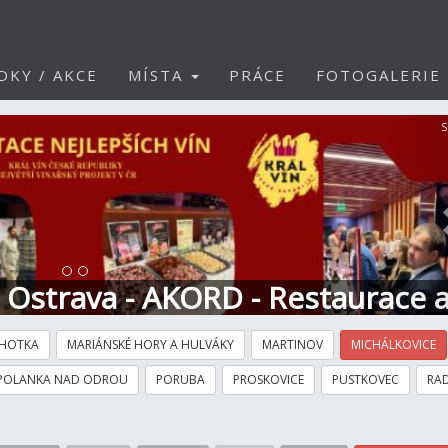
DKY / AKCE
MÍSTA
PRÁCE
FOTOGALERIE
S
t Ostrava - AKORD - Restaurace 
HOTKA
MARIÁNSKÉ HORY A HULVÁKY
MARTINOV
MICHÁLKOVICE
POLANKA NAD ODROU
PORUBA
PROSKOVICE
PUSTKOVEC
RAD