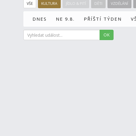
VŠE
KULTURA
JÍDLO & PITÍ
DĚTI
VZDĚLÁNÍ
DNES
NE 9.8.
PŘÍŠTÍ TÝDEN
V
OK