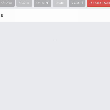
ZÁBAVA
SLUŽBY
OSTATNÍ
SPORT
V OKOLÍ
DLOUHODOBÉ
ŠE
---