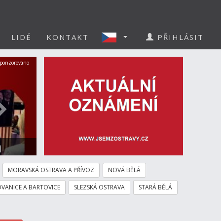
LIDÉ
KONTAKT
PŘIHLÁSIT
Další
ponzorováno
a
MORAVSKÁ OSTRAVA A PŘÍVOZ
NOVÁ BĚLÁ
VANICE A BARTOVICE
SLEZSKÁ OSTRAVA
STARÁ BĚLÁ