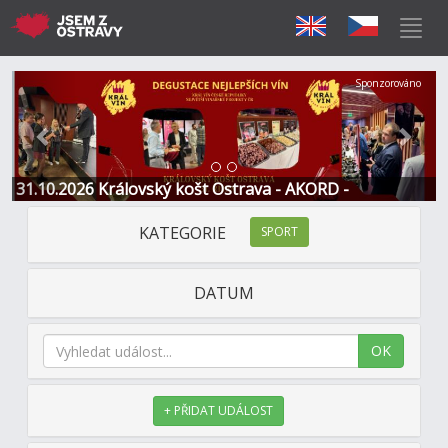
Předchozí
Další
Sponzorováno
31.10.2026 Královský košt Ostrava - AKORD -
Restaurace a Hotel
KATEGORIE
SPORT
DATUM
OK
+ PŘIDAT UDÁLOST