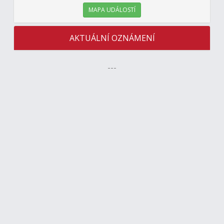
MAPA UDÁLOSTÍ
AKTUÁLNÍ OZNÁMENÍ
---