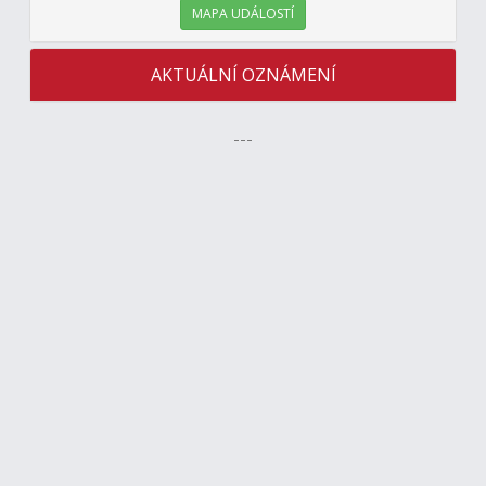
MAPA UDÁLOSTÍ
AKTUÁLNÍ OZNÁMENÍ
---