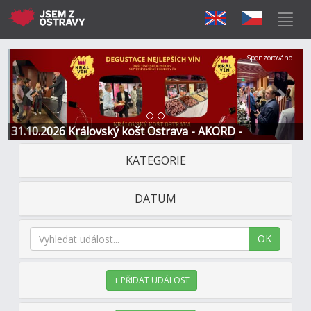
Předchozí
Další
Sponzorováno
31.10.2026 Královský košt Ostrava - AKORD -
Restaurace a Hotel
KATEGORIE
DATUM
OK
+ PŘIDAT UDÁLOST