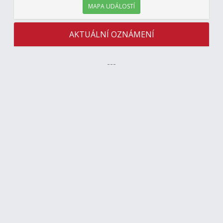
MAPA UDÁLOSTÍ
AKTUÁLNÍ OZNÁMENÍ
---