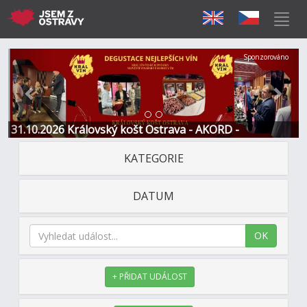
Předchozí
Další
Sponzorováno
31.10.2026 Královský košt Ostrava - AKORD -
Restaurace a Hotel
KATEGORIE
DATUM
OK
+ PŘIDAT UDÁLOST