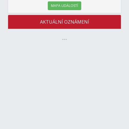
MAPA UDÁLOSTÍ
AKTUÁLNÍ OZNÁMENÍ
---