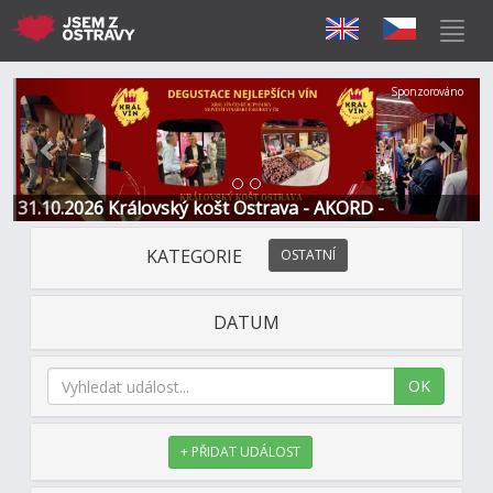
Předchozí
Další
Sponzorováno
31.10.2026 Královský košt Ostrava - AKORD -
Restaurace a Hotel
KATEGORIE
OSTATNÍ
DATUM
OK
+ PŘIDAT UDÁLOST