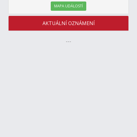
MAPA UDÁLOSTÍ
AKTUÁLNÍ OZNÁMENÍ
---