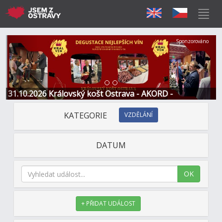
Předchozí
Další
Sponzorováno
31.10.2026 Královský košt Ostrava - AKORD -
Restaurace a Hotel
KATEGORIE
VZDĚLÁNÍ
DATUM
OK
+ PŘIDAT UDÁLOST