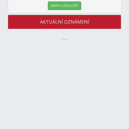
MAPA UDÁLOSTÍ
AKTUÁLNÍ OZNÁMENÍ
---