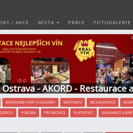
DKY / AKCE
MÍSTA
PRÁCE
FOTOGALERIE
S
t Ostrava - AKORD - Restaurace 
MARIÁNSKÉ HORY A HULVÁKY
MARTINOV
MICHÁLKOVICE
MORA
 ODROU
PORUBA
PROSKOVICE
PUSTKOVEC
RADVANICE A BAR