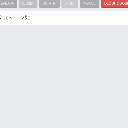
ZÁBAVA
SLUŽBY
OSTATNÍ
SPORT
V OKOLÍ
DLOUHODOBÉ
TÝDEN
VŠE
---