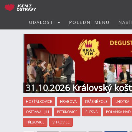
UDÁLOSTI
POLEDNÍ MENU
NABÍ
Předchozí
31.10.2026 Královský koš
Hotel
HOŠŤÁLKOVICE
HRABOVÁ
KRÁSNÉ POLE
LHOTKA
OSTRAVA - JIH
PETŘKOVICE
PLESNÁ
POLANKA NAD
TŘEBOVICE
VÍTKOVICE